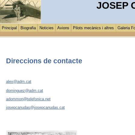
JOSEP 
Principal
Biografia
Noticies
Avions
Pilots mecànics i altres
Galeria Fo
Direccions de contacte
alex@adm.cat
dominguez@adm.cat
adommon@telefonica.net
josepcanudas@josepcanudas.cat