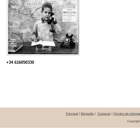
+34 616050330
Principal
|
Biografia
|
Contacte
|
Víncles de informa
Copyrig